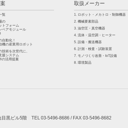
提案
取扱メーカー
一覧
1. ロボット・メカトロ・制御機器
場の
2. 機械要素部品
ットフォーム
3. 油空圧・真空機器
ンベアモジュール
0
4. 流体・温空調・ヒーター
の自動化！
5. 設備・搬送機器
動機の産業用ロボット
6. 計測・検査・試験装置
の技術を次世代に、
支援システム
7. モノづくり改善・IoT設備
10®の活用提案
8. 環境製品
R東急目黒ビル5階
TEL 03-5496-8686 / FAX 03-5496-8682