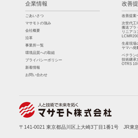
企業情報
改善
ごあいさつ
改善提案
マサモトの強み
次世代工
搬送プラ
会社概要
リニアコ
LCMR20
沿革
生産現場
事業所一覧
ヤマハ発
環境品質への取組
ベテラン
技術継承
プライバシーポリシー
OTRS 
新着情報
お問い合わせ
〒141-0021 東京都品川区上大崎3丁目1番1号 J